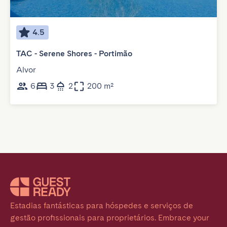
4.5
TAC - Serene Shores - Portimão
Alvor
6
3
2
200 m²
Estadias fantásticas para hóspedes e serviços de 
gestão profissionais para proprietários. Embrace your 