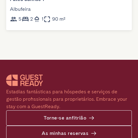
Albufeira
5
2
1
90 m²
Estadias fantásticas para hóspedes e serviços de 
gestão profissionais para proprietários. Embrace your 
stay com a GuestReady.
Torne-se anfitrião
As minhas reservas