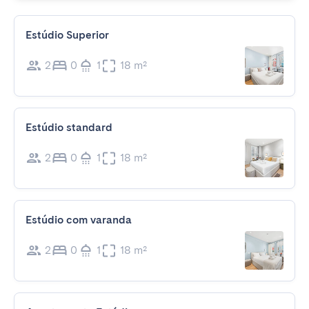
Estúdio Superior
2
0
1
18 m²
Estúdio standard
2
0
1
18 m²
Estúdio com varanda
2
0
1
18 m²