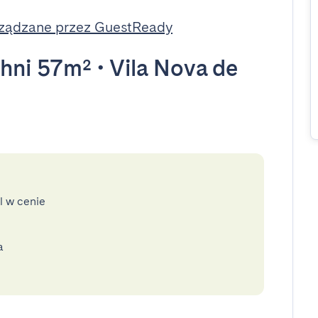
ządzane przez GuestReady
hni 57m²
•
Vila Nova de
l w cenie
a