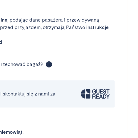
line
, podając dane pasażera i przewidywaną
i przed przyjazdem, otrzymają Państwo
instrukcje
d
 przechować bagaż?
 skontaktuj się z nami za
niemowląt
.