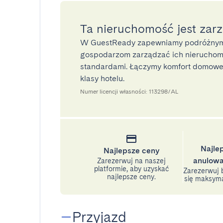
Ta nieruchomość jest zar
W GuestReady zapewniamy podróżnym
gospodarzom zarządzać ich nieruchomo
standardami. Łączymy komfort domoweg
klasy hotelu.
Numer licencji własności: 113298/AL
Najle
Najlepsze ceny
anulowa
Zarezerwuj na naszej
platformie, aby uzyskać
Zarezerwuj b
najlepsze ceny.
się maksyma
Przyjazd