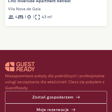
Chic Riverside Apartment Retreat
Vila Nova de Gaia
4
1
1
43 m²
Niezapomniane pobyty dla podróżnych i profesjonalne 
usługi zarządzania dla właścicieli. Ciesz się pobytem z 
GuestReady.
Zostań gospodarzem
Moje rezerwacje