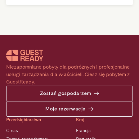
Niezapomniane pobyty dla podróżnych i profesjonalne 
usługi zarządzania dla właścicieli. Ciesz się pobytem z 
GuestReady.
Zostań gospodarzem
Moje rezerwacje
Przedsiębiorstwo
Kraj
O nas
Francja