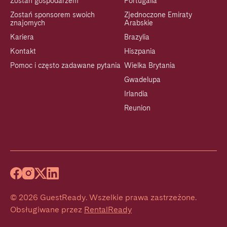
Zostań gospodarzem
Portugalia
Zostań sponsorem swoich
Zjednoczone Emiraty
znajomych
Arabskie
Kariera
Brazylia
Kontakt
Hiszpania
Pomoc i często zadawane pytania
Wielka Brytania
Gwadelupa
Irlandia
Reunion
©
2026
GuestReady
.
Wszelkie prawa zastrzeżone.
Obsługiwane przez
RentalReady