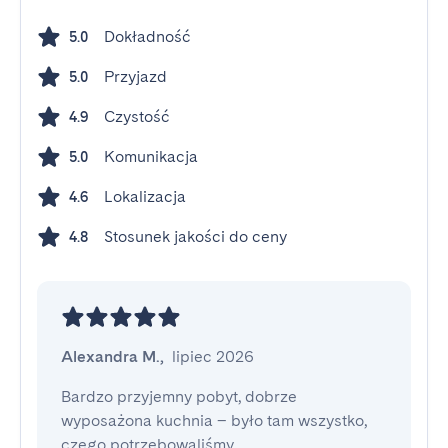
Dokładność
5.0
Przyjazd
5.0
Czystość
4.9
Komunikacja
5.0
Lokalizacja
4.6
Stosunek jakości do ceny
4.8
Alexandra M.
,
lipiec 2026
Bardzo przyjemny pobyt, dobrze 
wyposażona kuchnia – było tam wszystko, 
czego potrzebowaliśmy
