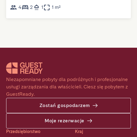
4
2
1
1 m²
Niezapomniane pobyty dla podróżnych i profesjonalne 
usługi zarządzania dla właścicieli. Ciesz się pobytem z 
GuestReady.
Zostań gospodarzem
Moje rezerwacje
Przedsiębiorstwo
Kraj