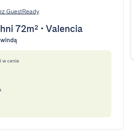
ez GuestReady
hni 72m²
•
Valencia
y windą
l w cenie
a