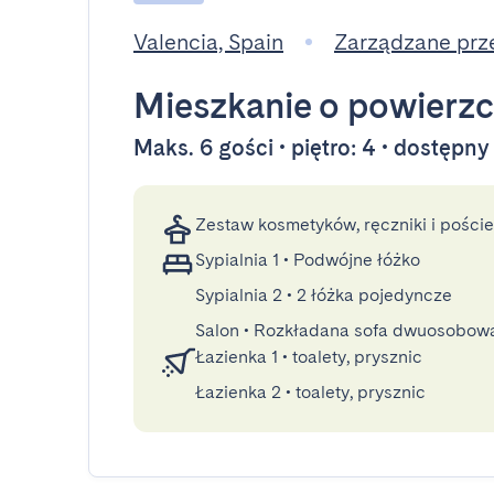
Valencia, Spain
Zarządzane prz
Mieszkanie
o powierzc
Maks. 6 gości • piętro: 4 • dostępn
Zestaw kosmetyków, ręczniki i poście
Sypialnia 1
•
Podwójne łóżko
Sypialnia 2
•
2 łóżka pojedyncze
Salon
•
Rozkładana sofa dwuosobow
Łazienka 1
•
toalety, prysznic
Łazienka 2
•
toalety, prysznic