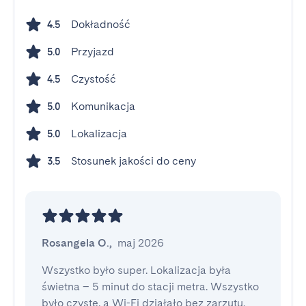
Dokładność
4.5
Przyjazd
5.0
Czystość
4.5
Komunikacja
5.0
Lokalizacja
5.0
Stosunek jakości do ceny
3.5
Rosangela O.
,
maj 2026
Wszystko było super. Lokalizacja była 
świetna – 5 minut do stacji metra. Wszystko 
było czyste, a Wi-Fi działało bez zarzutu.