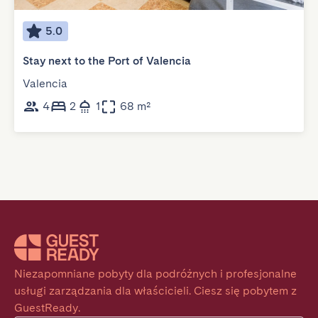
5.0
Stay next to the Port of Valencia
Valencia
4
2
1
68 m²
Niezapomniane pobyty dla podróżnych i profesjonalne 
usługi zarządzania dla właścicieli. Ciesz się pobytem z 
GuestReady.