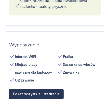
Salon
•
Rozkładana sofa dwuosobowa
Łazienka
•
toalety, prysznic
Wyposażenie
Internet WiFi
Pralka
Miejsce pracy
Suszarka do włosów
przyjazne dla laptopów
Zmywarka
Ogrzewanie
Pokaż wszystkie urządzenia