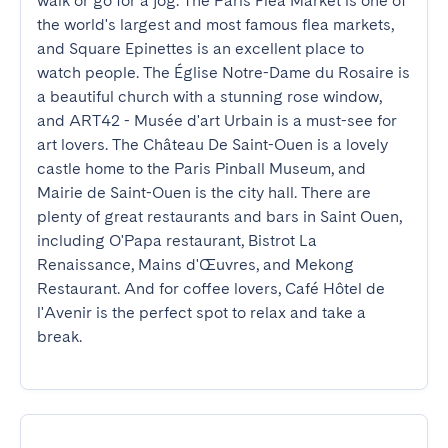
walk or go for a jog. The Paris Flea Market is one of 
the world's largest and most famous flea markets, 
and Square Epinettes is an excellent place to 
watch people. The Église Notre-Dame du Rosaire is 
a beautiful church with a stunning rose window, 
and ART42 - Musée d'art Urbain is a must-see for 
art lovers. The Château De Saint-Ouen is a lovely 
castle home to the Paris Pinball Museum, and 
Mairie de Saint-Ouen is the city hall. There are 
plenty of great restaurants and bars in Saint Ouen, 
including O'Papa restaurant, Bistrot La 
Renaissance, Mains d'Œuvres, and Mekong 
Restaurant. And for coffee lovers, Café Hôtel de 
l'Avenir is the perfect spot to relax and take a 
break.