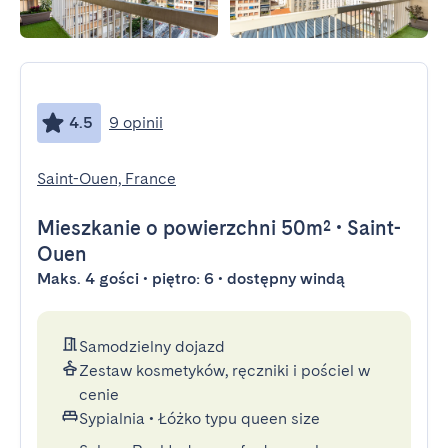
4.5
9 opinii
Saint-Ouen, France
Mieszkanie
o powierzchni 50m²
•
Saint-
Ouen
Maks. 4 gości • piętro: 6 • dostępny windą
Samodzielny dojazd
Zestaw kosmetyków, ręczniki i pościel w
cenie
Sypialnia
•
Łóżko typu queen size