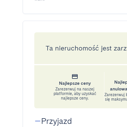
Ta nieruchomość jest zar
Najle
Najlepsze ceny
anulowa
Zarezerwuj na naszej
platformie, aby uzyskać
Zarezerwuj b
najlepsze ceny.
się maksyma
Przyjazd