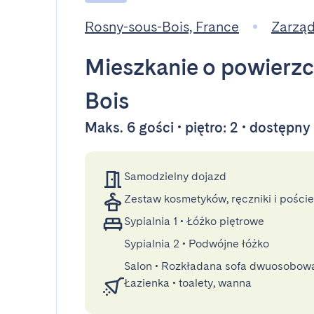
Rosny-sous-Bois, France
Zarząd
Mieszkanie
o powierzc
Bois
Maks. 6 gości • piętro: 2 • dostępn
Samodzielny dojazd
Zestaw kosmetyków, ręczniki i poście
Sypialnia 1
•
Łóżko piętrowe
Sypialnia 2
•
Podwójne łóżko
Salon
•
Rozkładana sofa dwuosobow
Łazienka
•
toalety, wanna