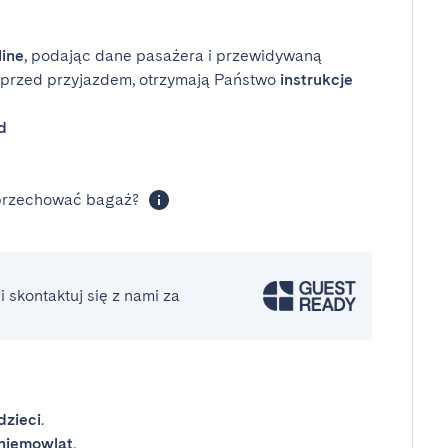
line
, podając dane pasażera i przewidywaną
i przed przyjazdem, otrzymają Państwo
instrukcje
d
 przechować bagaż?
 skontaktuj się z nami za
dzieci
.
niemowląt
.