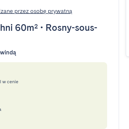
zane przez osobę prywatną
hni 60m²
•
Rosny-sous-
y windą
l w cenie
a