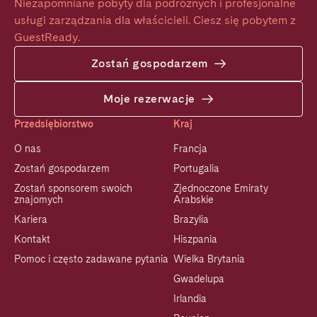
Niezapomniane pobyty dla podróżnych i profesjonalne 
usługi zarządzania dla właścicieli. Ciesz się pobytem z 
GuestReady.
Zostań gospodarzem
Moje rezerwacje
Przedsiębiorstwo
Kraj
O nas
Francja
Zostań gospodarzem
Portugalia
Zostań sponsorem swoich
Zjednoczone Emiraty
znajomych
Arabskie
Kariera
Brazylia
Kontakt
Hiszpania
Pomoc i często zadawane pytania
Wielka Brytania
Gwadelupa
Irlandia