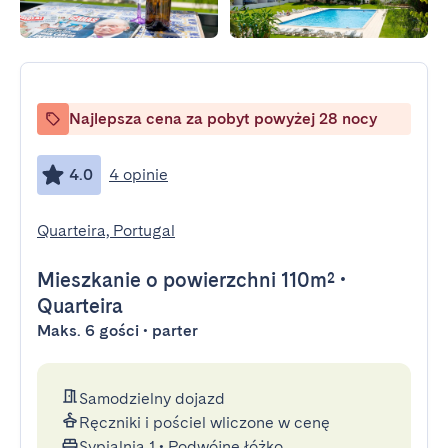
Najlepsza cena za pobyt powyżej 28 nocy
4.0
4 opinie
Quarteira, Portugal
Mieszkanie
o powierzchni 110m²
•
Quarteira
Maks. 6 gości • parter
Samodzielny dojazd
Ręczniki i pościel wliczone w cenę
Sypialnia 1
•
Podwójne łóżko