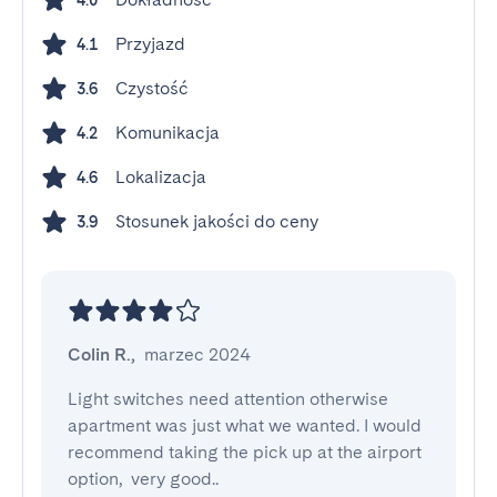
4.0
Przyjazd
4.1
Czystość
3.6
Komunikacja
4.2
Lokalizacja
4.6
Stosunek jakości do ceny
3.9
Colin R.
,
marzec 2024
Light switches need attention otherwise 
apartment was just what we wanted. I would 
recommend taking the pick up at the airport 
option,  very good..