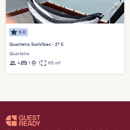
5.0
Quarteira SunVibes - 2º E
Quarteira
4
1
1
65 m²