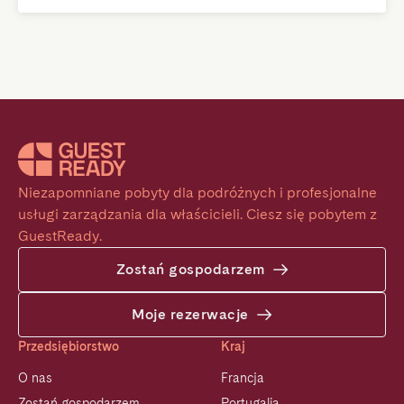
Niezapomniane pobyty dla podróżnych i profesjonalne 
usługi zarządzania dla właścicieli. Ciesz się pobytem z 
GuestReady.
Zostań gospodarzem
Moje rezerwacje
Przedsiębiorstwo
Kraj
O nas
Francja
Zostań gospodarzem
Portugalia