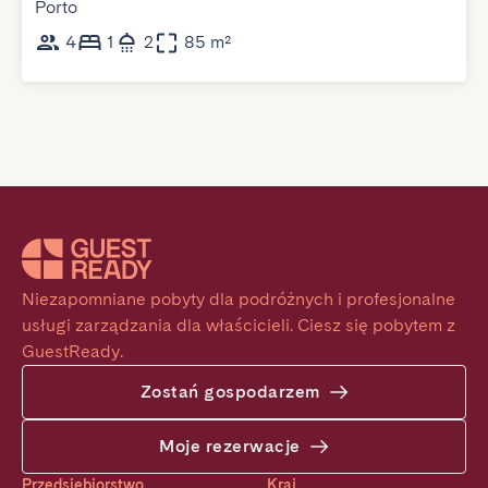
Porto
4
1
2
85 m²
Niezapomniane pobyty dla podróżnych i profesjonalne 
usługi zarządzania dla właścicieli. Ciesz się pobytem z 
GuestReady.
Zostań gospodarzem
Moje rezerwacje
Przedsiębiorstwo
Kraj