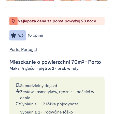
Najlepsza cena za pobyt powyżej 28 nocy
4.3
16 opinii
Porto, Portugal
Mieszkanie
o powierzchni 70m²
•
Porto
Maks. 4 gości • piętro: 2 • brak windy
Samodzielny dojazd
Zestaw kosmetyków, ręczniki i pościel w
cenie
Sypialnia 1
•
2 łóżka pojedyncze
Sypialnia 2
•
Podwójne łóżko