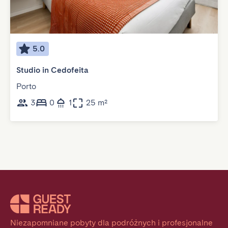
5.0
Studio in Cedofeita
Porto
3
0
1
25 m²
Niezapomniane pobyty dla podróżnych i profesjonalne 