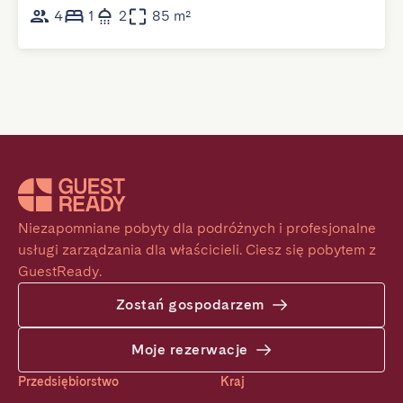
4
1
2
85 m²
Niezapomniane pobyty dla podróżnych i profesjonalne 
usługi zarządzania dla właścicieli. Ciesz się pobytem z 
GuestReady.
Zostań gospodarzem
Moje rezerwacje
Przedsiębiorstwo
Kraj