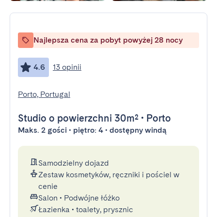
Najlepsza cena za pobyt powyżej 28 nocy
4.6
13 opinii
Porto, Portugal
Studio
o powierzchni 30m²
•
Porto
Maks. 2 gości • piętro: 4 • dostępny windą
Samodzielny dojazd
Zestaw kosmetyków, ręczniki i pościel w
cenie
Salon
•
Podwójne łóżko
Łazienka
•
toalety, prysznic