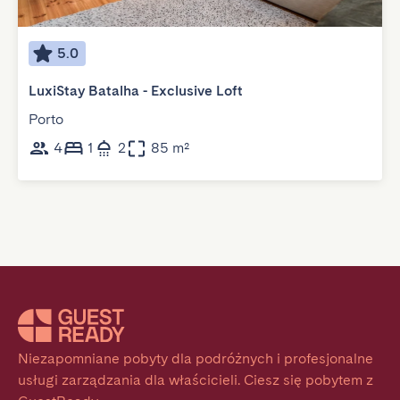
5.0
LuxiStay Batalha - Exclusive Loft
Porto
4
1
2
85 m²
Niezapomniane pobyty dla podróżnych i profesjonalne 
usługi zarządzania dla właścicieli. Ciesz się pobytem z 