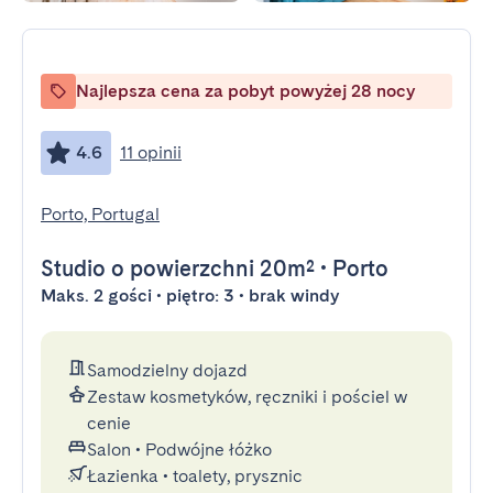
Najlepsza cena za pobyt powyżej 28 nocy
4.6
11 opinii
Porto, Portugal
Studio
o powierzchni 20m²
•
Porto
Maks. 2 gości • piętro: 3 • brak windy
Samodzielny dojazd
Zestaw kosmetyków, ręczniki i pościel w
cenie
Salon
•
Podwójne łóżko
Łazienka
•
toalety, prysznic