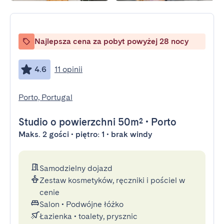
Najlepsza cena za pobyt powyżej 28 nocy
4.6
11 opinii
Porto, Portugal
Studio
o powierzchni 50m²
•
Porto
Maks. 2 gości • piętro: 1 • brak windy
Samodzielny dojazd
Zestaw kosmetyków, ręczniki i pościel w
cenie
Salon
•
Podwójne łóżko
Łazienka
•
toalety, prysznic