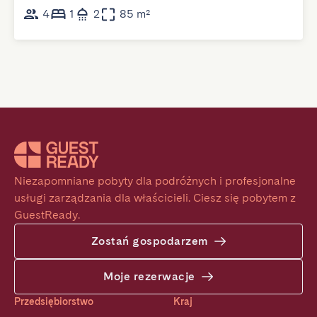
4
1
2
85 m²
Niezapomniane pobyty dla podróżnych i profesjonalne 
usługi zarządzania dla właścicieli. Ciesz się pobytem z 
GuestReady.
Zostań gospodarzem
Moje rezerwacje
Przedsiębiorstwo
Kraj