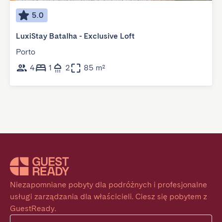
5.0
LuxiStay Batalha - Exclusive Loft
Porto
4
1
2
85 m²
Niezapomniane pobyty dla podróżnych i profesjonalne 
usługi zarządzania dla właścicieli. Ciesz się pobytem z 
GuestReady.