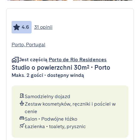
4.6
31 opinii
Porto, Portugal
Jest częścią
Porto de Rio Residences
Studio
o powierzchni 30m²
•
Porto
Maks. 2 gości • dostępny windą
Samodzielny dojazd
Zestaw kosmetyków, ręczniki i pościel w
cenie
Salon
•
Podwójne łóżko
Łazienka
•
toalety, prysznic