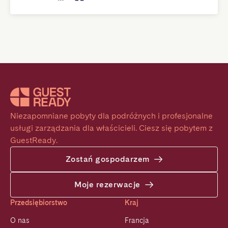
Niezapomniane pobyty dla podróżnych i profesjonalne 
usługi zarządzania dla właścicieli. Ciesz się pobytem z 
GuestReady.
Zostań gospodarzem
Moje rezerwacje
Przedsiębiorstwo
Kraj
O nas
Francja