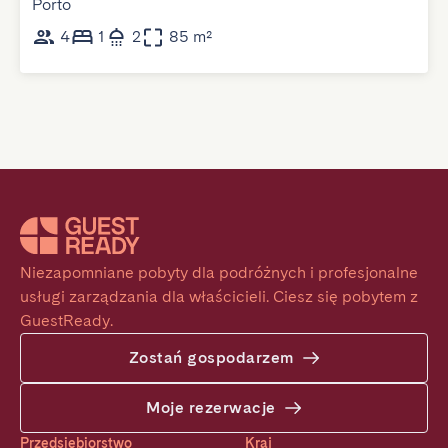
Porto
4
1
2
85 m²
Niezapomniane pobyty dla podróżnych i profesjonalne 
usługi zarządzania dla właścicieli. Ciesz się pobytem z 
GuestReady.
Zostań gospodarzem
Moje rezerwacje
Przedsiębiorstwo
Kraj