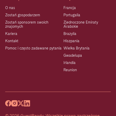
O nas
Francja
Zostań gospodarzem
Portugalia
Zostań sponsorem swoich
Zjednoczone Emiraty
znajomych
Arabskie
Kariera
Brazylia
Kontakt
Hiszpania
Pomoc i często zadawane pytania
Wielka Brytania
Gwadelupa
Irlandia
Reunion
©
2026
GuestReady
.
Wszelkie prawa zastrzeżone.