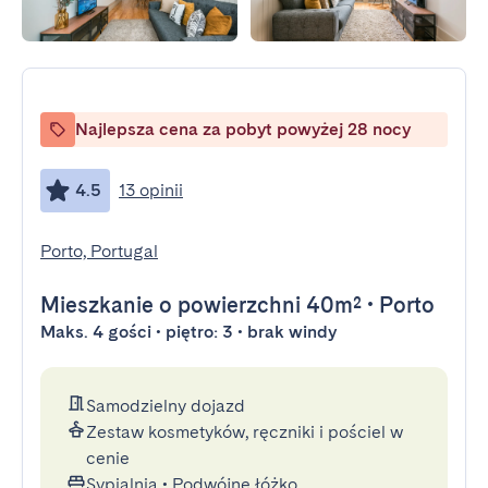
Najlepsza cena za pobyt powyżej 28 nocy
4.5
13 opinii
Porto, Portugal
Mieszkanie
o powierzchni 40m²
•
Porto
Maks. 4 gości • piętro: 3 • brak windy
Samodzielny dojazd
Zestaw kosmetyków, ręczniki i pościel w
cenie
Sypialnia
•
Podwójne łóżko