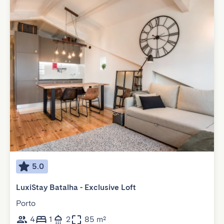
5.0
LuxiStay Batalha - Exclusive Loft
Porto
4
1
2
85 m²