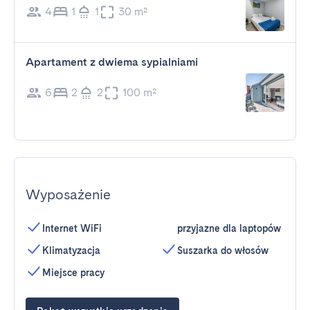
4
1
1
30 m²
Apartament z dwiema sypialniami
6
2
2
100 m²
Wyposażenie
Internet WiFi
przyjazne dla laptopów
Klimatyzacja
Suszarka do włosów
Miejsce pracy