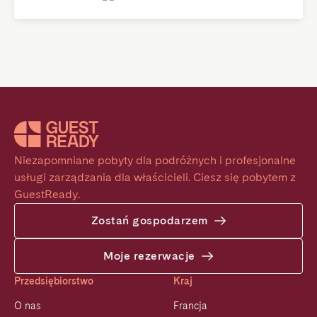
Niezapomniane pobyty dla podróżnych i profesjonalne 
usługi zarządzania dla właścicieli. Ciesz się pobytem z 
GuestReady.
Zostań gospodarzem
Moje rezerwacje
Przedsiębiorstwo
Kraj
O nas
Francja