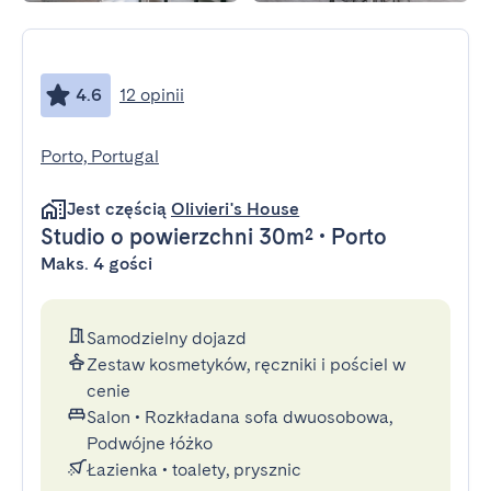
4.6
12 opinii
Porto, Portugal
Jest częścią
Olivieri's House
Studio
o powierzchni 30m²
•
Porto
Maks. 4 gości
Samodzielny dojazd
Zestaw kosmetyków, ręczniki i pościel w
cenie
Salon
•
Rozkładana sofa dwuosobowa,
Podwójne łóżko
Łazienka
•
toalety, prysznic