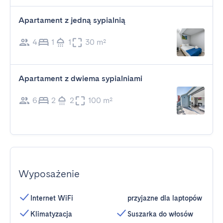
Apartament z jedną sypialnią
4
1
1
30 m²
Apartament z dwiema sypialniami
6
2
2
100 m²
Wyposażenie
Internet WiFi
przyjazne dla laptopów
Klimatyzacja
Suszarka do włosów