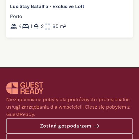
LuxiStay Batalha - Exclusive Loft
Porto
4
1
2
85 m²
Niezapomniane pobyty dla podróżnych i profesjonalne 
usługi zarządzania dla właścicieli. Ciesz się pobytem z 
GuestReady.
Zostań gospodarzem