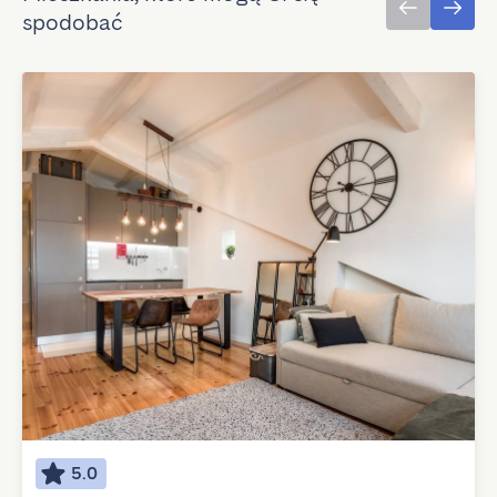
spodobać
5.0