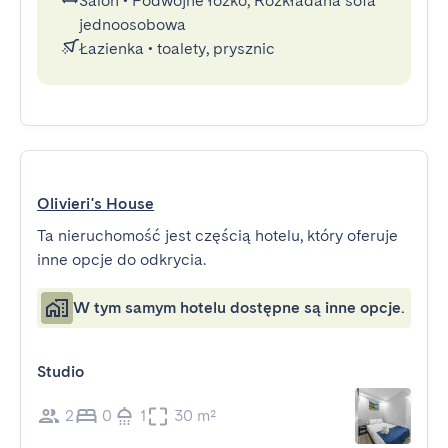
Salon
•
Podwójne łóżko, Rozkładana sofa
jednoosobowa
Łazienka
•
toalety, prysznic
Olivieri's House
Ta nieruchomość jest częścią hotelu, który oferuje
inne opcje do odkrycia.
W tym samym hotelu dostępne są inne opcje.
Studio
2
0
1
30 m²