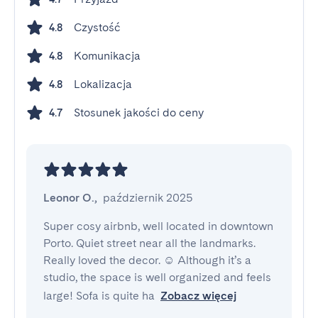
Czystość
4.8
Komunikacja
4.8
Lokalizacja
4.8
Stosunek jakości do ceny
4.7
Leonor O.
,
październik 2025
Super cosy airbnb, well located in downtown 
Porto. Quiet street near all the landmarks. 
Really loved the decor. ☺️ Although it’s a 
studio, the space is well organized and feels 
large! Sofa is quite ha
Zobacz więcej