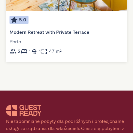
5.0
Modern Retreat with Private Terrace
Porto
2
1
1
47 m²
Niezapomniane pobyty dla podróżnych i profesjonalne 
usługi zarządzania dla właścicieli. Ciesz się pobytem z 