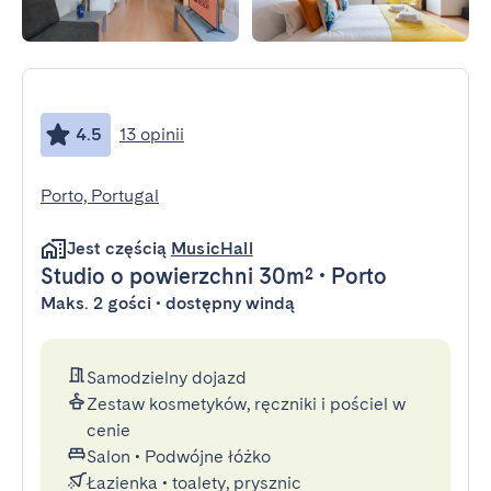
4.5
13 opinii
Porto, Portugal
Jest częścią
MusicHall
Studio
o powierzchni 30m²
•
Porto
Maks. 2 gości • dostępny windą
Samodzielny dojazd
Zestaw kosmetyków, ręczniki i pościel w
cenie
Salon
•
Podwójne łóżko
Łazienka
•
toalety, prysznic