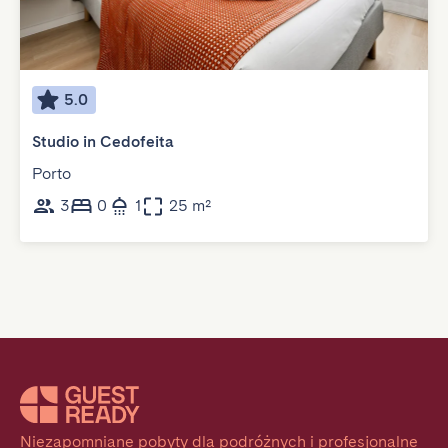
5.0
Studio in Cedofeita
Porto
3
0
1
25 m²
Niezapomniane pobyty dla podróżnych i profesjonalne 