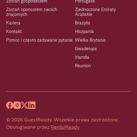
Zostań gospodarzem
Portugalia
Zostań sponsorem swoich
Zjednoczone Emiraty
znajomych
Arabskie
Kariera
Brazylia
Kontakt
Hiszpania
Pomoc i często zadawane pytania
Wielka Brytania
Gwadelupa
Irlandia
Reunion
©
2026
GuestReady
.
Wszelkie prawa zastrzeżone.
Obsługiwane przez
RentalReady