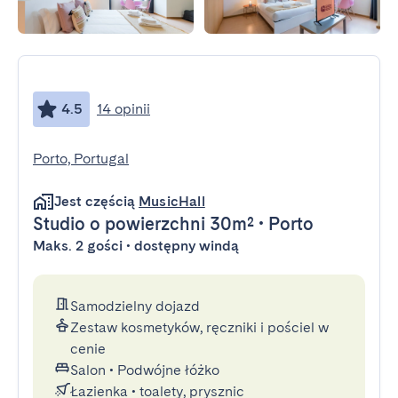
4.5
14 opinii
Porto, Portugal
Jest częścią
MusicHall
Studio
o powierzchni 30m²
•
Porto
Maks. 2 gości • dostępny windą
Samodzielny dojazd
Zestaw kosmetyków, ręczniki i pościel w
cenie
Salon
•
Podwójne łóżko
Łazienka
•
toalety, prysznic