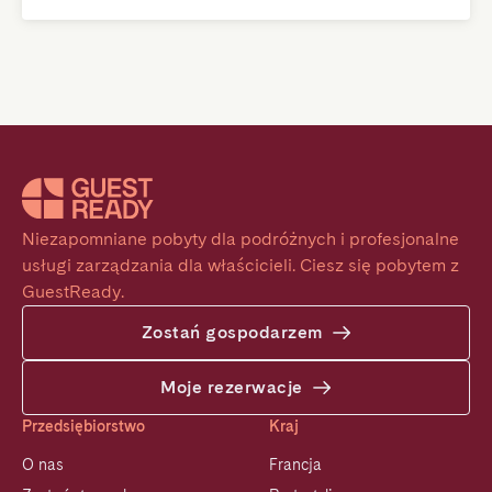
Niezapomniane pobyty dla podróżnych i profesjonalne 
usługi zarządzania dla właścicieli. Ciesz się pobytem z 
GuestReady.
Zostań gospodarzem
Moje rezerwacje
Przedsiębiorstwo
Kraj
O nas
Francja