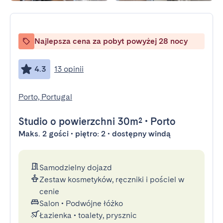
Najlepsza cena za pobyt powyżej 28 nocy
4.3
13 opinii
Porto, Portugal
Studio
o powierzchni 30m²
•
Porto
Maks. 2 gości • piętro: 2 • dostępny windą
Samodzielny dojazd
Zestaw kosmetyków, ręczniki i pościel w
cenie
Salon
•
Podwójne łóżko
Łazienka
•
toalety, prysznic