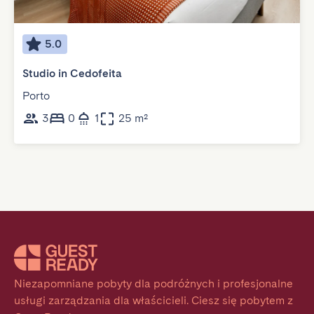
5.0
Studio in Cedofeita
Porto
3
0
1
25 m²
Niezapomniane pobyty dla podróżnych i profesjonalne 
usługi zarządzania dla właścicieli. Ciesz się pobytem z 