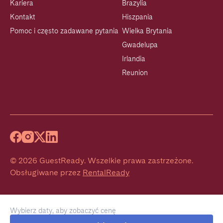
Kariera
Brazylia
Kontakt
Hiszpania
Pomoc i często zadawane pytania
Wielka Brytania
Gwadelupa
Irlandia
Reunion
©
2026
GuestReady
.
Wszelkie prawa zastrzeżone.
Obsługiwane przez
RentalReady
Wybierz daty, aby zobaczyć cenę