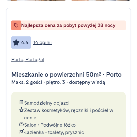
Najlepsza cena za pobyt powyżej 28 nocy
4.4
14 opinii
Porto, Portugal
Mieszkanie
o powierzchni 50m²
•
Porto
Maks. 2 gości • piętro: 3 • dostępny windą
Samodzielny dojazd
Zestaw kosmetyków, ręczniki i pościel w
cenie
Salon
•
Podwójne łóżko
Łazienka
•
toalety, prysznic