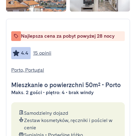
Najlepsza cena za pobyt powyżej 28 nocy
4.4
15 opinii
Porto, Portugal
Mieszkanie
o powierzchni 50m²
•
Porto
Maks. 2 gości • piętro: 4 • brak windy
Samodzielny dojazd
Zestaw kosmetyków, ręczniki i pościel w
cenie
Sypialnia
•
Podwójne łóżko