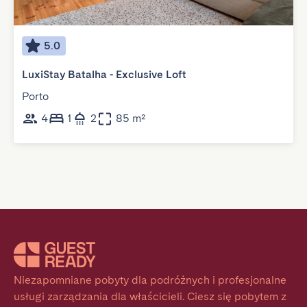
5.0
LuxiStay Batalha - Exclusive Loft
Porto
4
1
2
85 m²
Niezapomniane pobyty dla podróżnych i profesjonalne 
usługi zarządzania dla właścicieli. Ciesz się pobytem z 