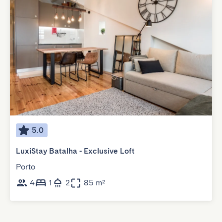
5.0
LuxiStay Batalha - Exclusive Loft
Porto
4
1
2
85 m²