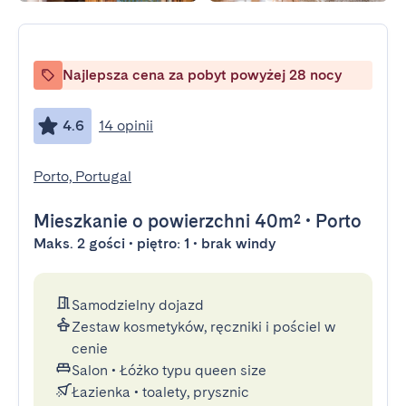
Najlepsza cena za pobyt powyżej 28 nocy
4.6
14 opinii
Porto, Portugal
Mieszkanie
o powierzchni 40m²
•
Porto
Maks. 2 gości • piętro: 1 • brak windy
Samodzielny dojazd
Zestaw kosmetyków, ręczniki i pościel w
cenie
Salon
•
Łóżko typu queen size
Łazienka
•
toalety, prysznic