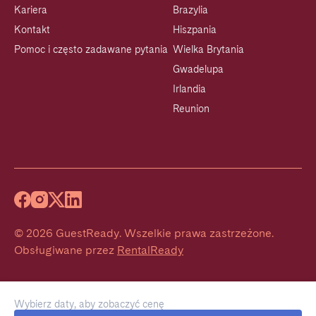
Kariera
Brazylia
Kontakt
Hiszpania
Pomoc i często zadawane pytania
Wielka Brytania
Gwadelupa
Irlandia
Reunion
©
2026
GuestReady
.
Wszelkie prawa zastrzeżone.
Obsługiwane przez
RentalReady
Wybierz daty, aby zobaczyć cenę