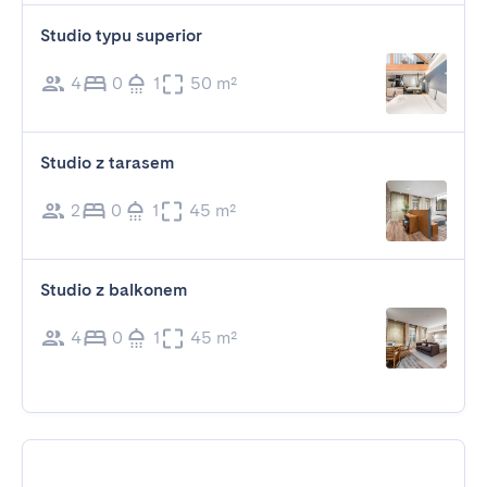
Studio typu superior
4
0
1
50 m²
Studio z tarasem
2
0
1
45 m²
Studio z balkonem
4
0
1
45 m²