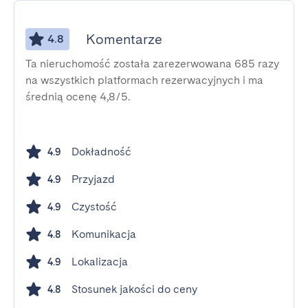
Komentarze
4.8
Ta nieruchomość została zarezerwowana 685 razy
na wszystkich platformach rezerwacyjnych i ma
średnią ocenę 4,8/5.
Dokładność
4.9
Przyjazd
4.9
Czystość
4.9
Komunikacja
4.8
Lokalizacja
4.9
Stosunek jakości do ceny
4.8