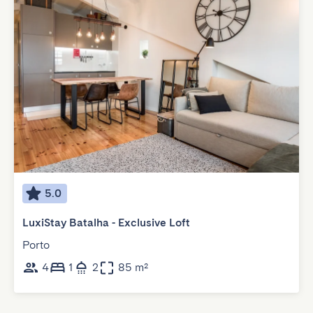
5.0
LuxiStay Batalha - Exclusive Loft
Porto
4
1
2
85 m²