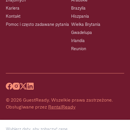
znajomych
Arabskie
Kariera
Brazylia
Kontakt
Hiszpania
Pomoc i często zadawane pytania
Wielka Brytania
Gwadelupa
Irlandia
Reunion
©
2026
GuestReady
.
Wszelkie prawa zastrzeżone.
Obsługiwane przez
RentalReady
Wybierz daty, aby zobaczyć cenę