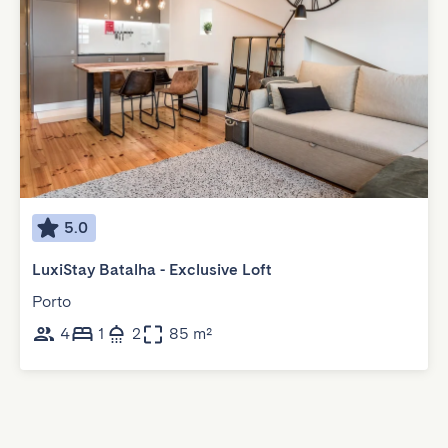
5.0
LuxiStay Batalha - Exclusive Loft
Porto
4
1
2
85 m²