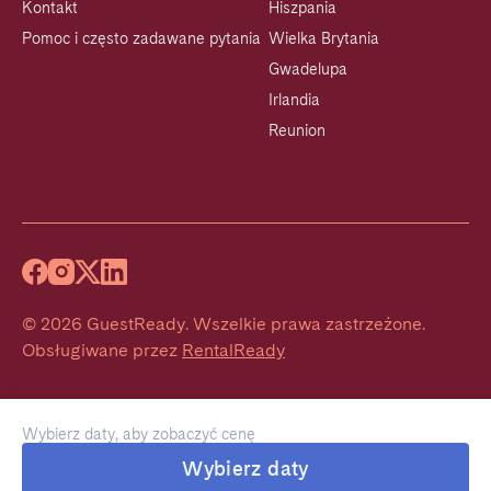
Kontakt
Hiszpania
Pomoc i często zadawane pytania
Wielka Brytania
Gwadelupa
Irlandia
Reunion
©
2026
GuestReady
.
Wszelkie prawa zastrzeżone.
Obsługiwane przez
RentalReady
Wybierz daty, aby zobaczyć cenę
Wybierz daty