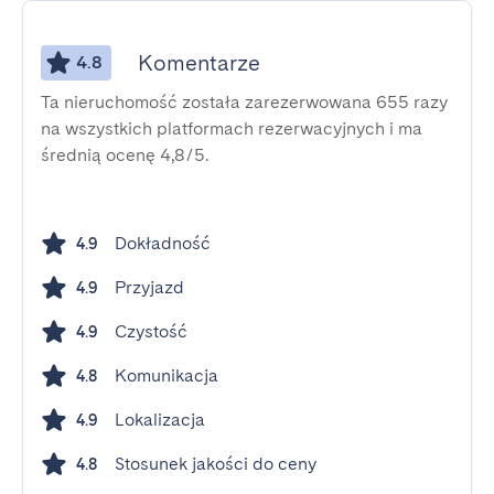
Komentarze
4.8
Ta nieruchomość została zarezerwowana 655 razy
na wszystkich platformach rezerwacyjnych i ma
średnią ocenę 4,8/5.
Dokładność
4.9
Przyjazd
4.9
Czystość
4.9
Komunikacja
4.8
Lokalizacja
4.9
Stosunek jakości do ceny
4.8