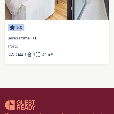
5.0
Aires Prime - H
Porto
3
1
1
34 m²