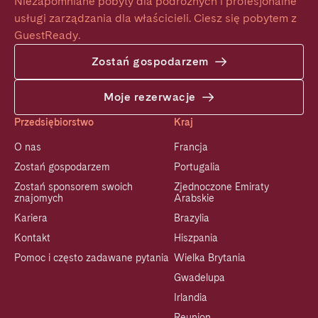
Niezapomniane pobyty dla podróżnych i profesjonalne 
usługi zarządzania dla właścicieli. Ciesz się pobytem z 
GuestReady.
Zostań gospodarzem
Moje rezerwacje
Przedsiębiorstwo
Kraj
O nas
Francja
Zostań gospodarzem
Portugalia
Zostań sponsorem swoich
Zjednoczone Emiraty
znajomych
Arabskie
Kariera
Brazylia
Kontakt
Hiszpania
Pomoc i często zadawane pytania
Wielka Brytania
Gwadelupa
Irlandia
Reunion