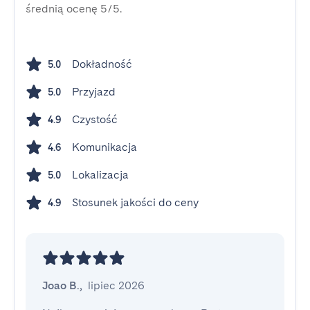
średnią ocenę 5/5.
Dokładność
5.0
Przyjazd
5.0
Czystość
4.9
Komunikacja
4.6
Lokalizacja
5.0
Stosunek jakości do ceny
4.9
Joao B.
,
lipiec 2026