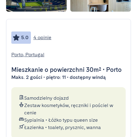
5.0
4 opinie
Porto, Portugal
Mieszkanie
o powierzchni 30m²
•
Porto
Maks. 2 gości • piętro: 11 • dostępny windą
Samodzielny dojazd
Zestaw kosmetyków, ręczniki i pościel w
cenie
Sypialnia
•
Łóżko typu queen size
Łazienka
•
toalety, prysznic, wanna