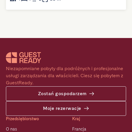
Niezapomniane pobyty dla podróżnych i profesjonalne 
usługi zarządzania dla właścicieli. Ciesz się pobytem z 
GuestReady.
Zostań gospodarzem
Moje rezerwacje
Przedsiębiorstwo
Kraj
O nas
Francja