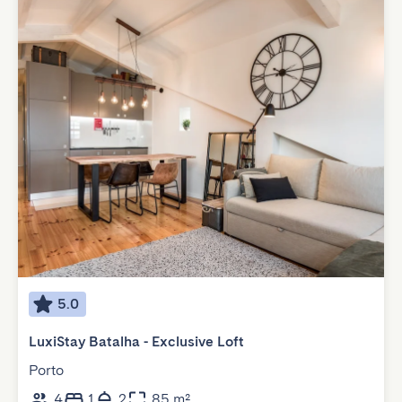
5.0
LuxiStay Batalha - Exclusive Loft
Porto
4
1
2
85 m²