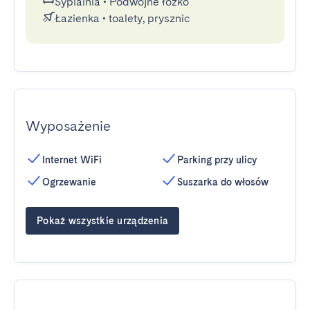
Sypialnia
•
Podwójne łóżko
Łazienka
•
toalety, prysznic
Wyposażenie
Internet WiFi
Parking przy ulicy
Ogrzewanie
Suszarka do włosów
Pokaż wszystkie urządzenia