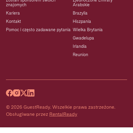
Zostań sponsorem swoich
Zjednoczone Emiraty
znajomych
Arabskie
Kariera
Brazylia
Kontakt
Hiszpania
Pomoc i często zadawane pytania
Wielka Brytania
Gwadelupa
Irlandia
Reunion
©
2026
GuestReady
.
Wszelkie prawa zastrzeżone.
Obsługiwane przez
RentalReady