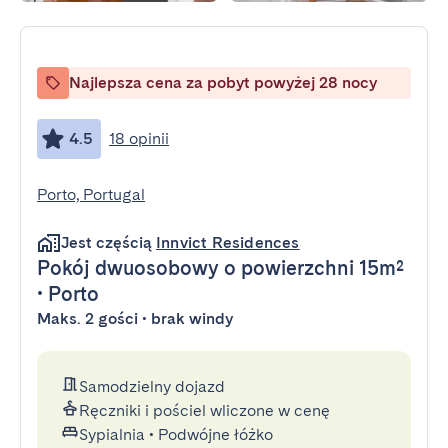
Najlepsza cena za pobyt powyżej 28 nocy
4.5
18 opinii
Porto, Portugal
Jest częścią
Innvict Residences
Pokój dwuosobowy
o powierzchni 15m²
•
Porto
Maks. 2 gości • brak windy
Samodzielny dojazd
Ręczniki i pościel wliczone w cenę
Sypialnia
•
Podwójne łóżko