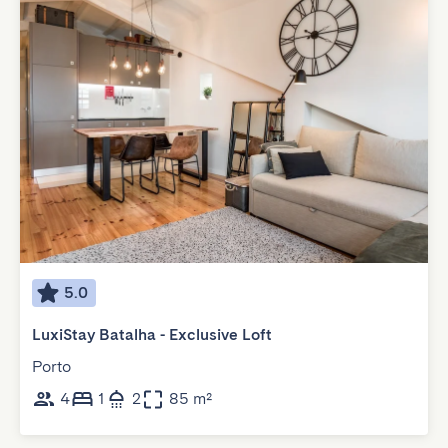
5.0
LuxiStay Batalha - Exclusive Loft
Porto
4
1
2
85 m²