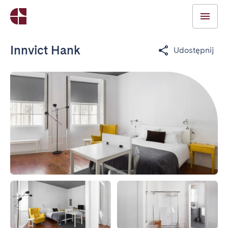
Innvict Hank
Udostępnij