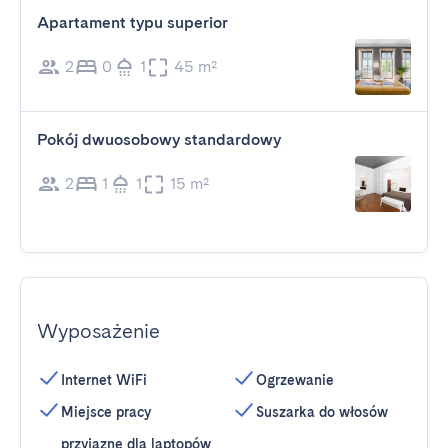
Apartament typu superior
2
0
1
45 m²
Pokój dwuosobowy standardowy
2
1
1
15 m²
Wyposażenie
Internet WiFi
Ogrzewanie
Miejsce pracy
Suszarka do włosów
przyjazne dla laptopów