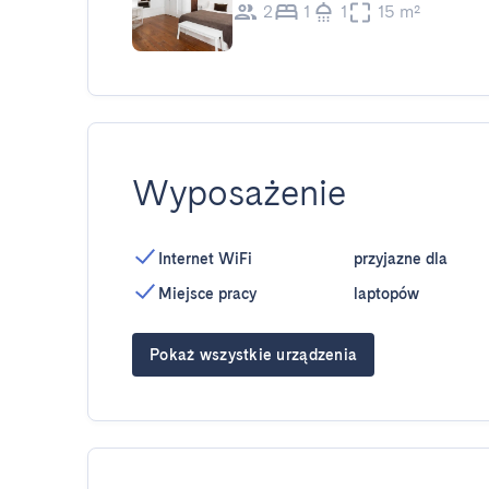
2
1
1
15 m²
Wyposażenie
Internet WiFi
przyjazne dla
Miejsce pracy
laptopów
Pokaż wszystkie urządzenia