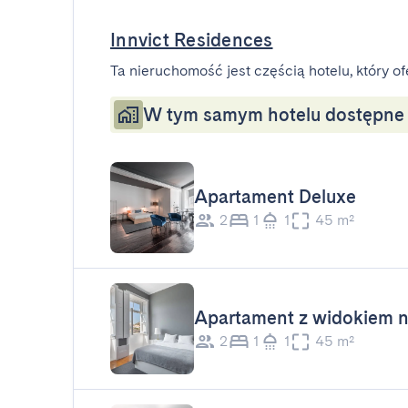
Innvict Residences
Ta nieruchomość jest częścią hotelu, który of
W tym samym hotelu dostępne s
Apartament Deluxe
2
1
1
45 m²
Apartament z widokiem n
2
1
1
45 m²