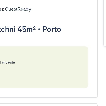
ez GuestReady
zchni 45m²
•
Porto
l w cenie