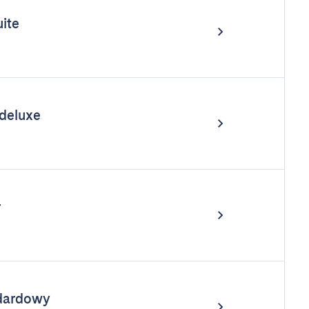
ite
deluxe
r
dardowy