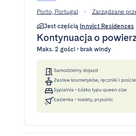
Porto, Portugal
Zarządzane prz
Jest częścią
Innvict Residences
Kontynuacja
o powier
Maks. 2 gości • brak windy
Samodzielny dojazd
Zestaw kosmetyków, ręczniki i poście
Sypialnia
•
Łóżko typu queen size
Łazienka
•
toalety, prysznic