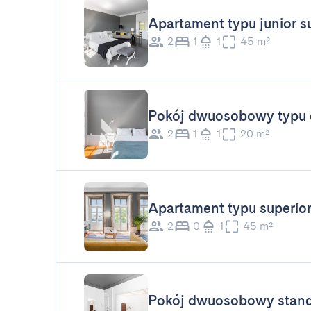
Apartament typu junior su
2
1
1
45 m²
Pokój dwuosobowy typu 
2
1
1
20 m²
Apartament typu superio
2
0
1
45 m²
Pokój dwuosobowy stan