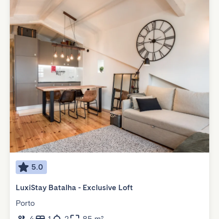
5.0
LuxiStay Batalha - Exclusive Loft
Porto
4
1
2
85 m²