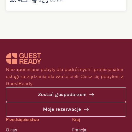
Niezapomniane pobyty dla podróżnych i profesjonalne 
usługi zarządzania dla właścicieli. Ciesz się pobytem z 
GuestReady.
Zostań gospodarzem
Moje rezerwacje
Przedsiębiorstwo
Kraj
O nas
Francja