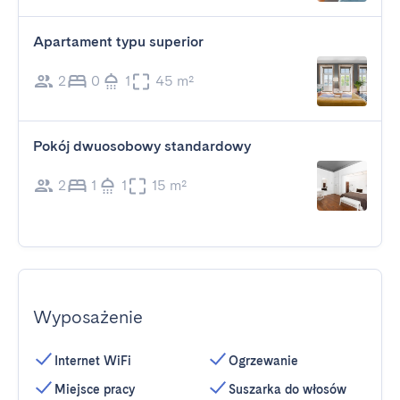
Apartament typu superior
2
0
1
45 m²
Pokój dwuosobowy standardowy
2
1
1
15 m²
Wyposażenie
Internet WiFi
Ogrzewanie
Miejsce pracy
Suszarka do włosów