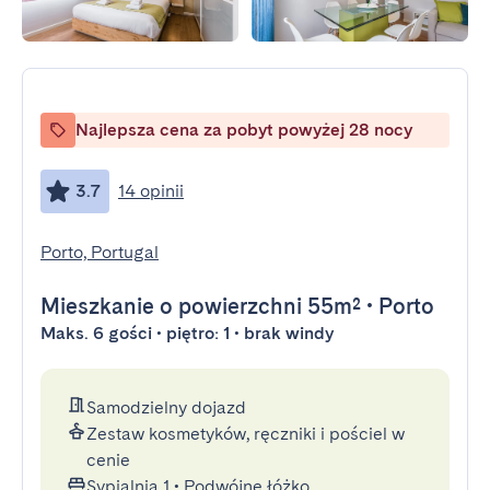
Najlepsza cena za pobyt powyżej 28 nocy
3.7
14 opinii
Porto, Portugal
Mieszkanie
o powierzchni 55m²
•
Porto
Maks. 6 gości • piętro: 1 • brak windy
Samodzielny dojazd
Zestaw kosmetyków, ręczniki i pościel w
cenie
Sypialnia 1
•
Podwójne łóżko