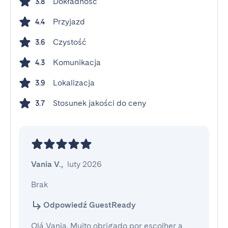
Dokładność
3.8
Przyjazd
4.4
Czystość
3.6
Komunikacja
4.3
Lokalizacja
3.9
Stosunek jakości do ceny
3.7
Vania V.
,
luty 2026
Brak
Odpowiedź GuestReady
Olá Vania, Muito obrigado por escolher a