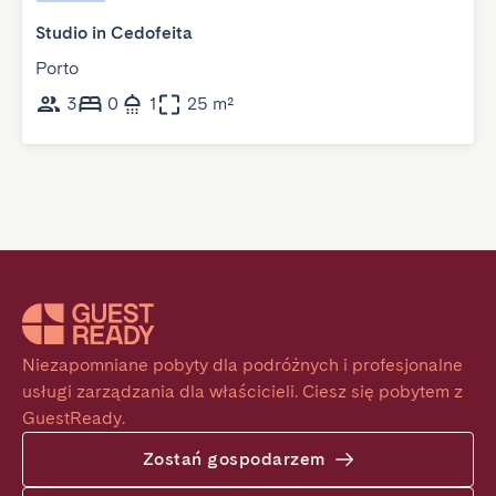
Studio in Cedofeita
Porto
3
0
1
25 m²
Niezapomniane pobyty dla podróżnych i profesjonalne 
usługi zarządzania dla właścicieli. Ciesz się pobytem z 
GuestReady.
Zostań gospodarzem