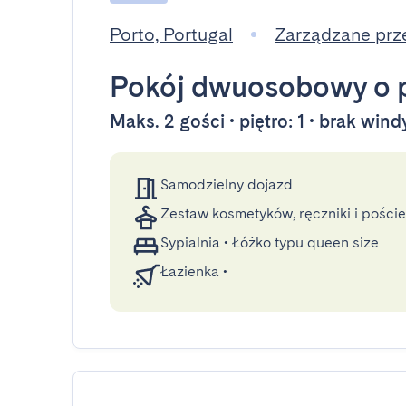
Porto, Portugal
Zarządzane prz
Pokój dwuosobowy
o 
Maks. 2 gości • piętro: 1 • brak wind
Samodzielny dojazd
Zestaw kosmetyków, ręczniki i poście
Sypialnia
•
Łóżko typu queen size
Łazienka
•