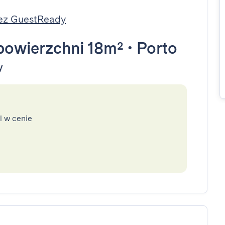
ez GuestReady
powierzchni 18m²
•
Porto
y
l w cenie