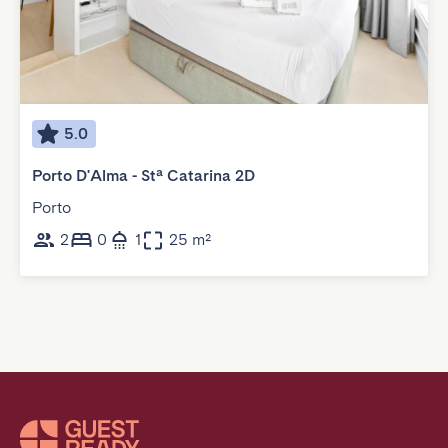
5.0
Porto D'Alma - Stª Catarina 2D
Porto
2
0
1
25 m²