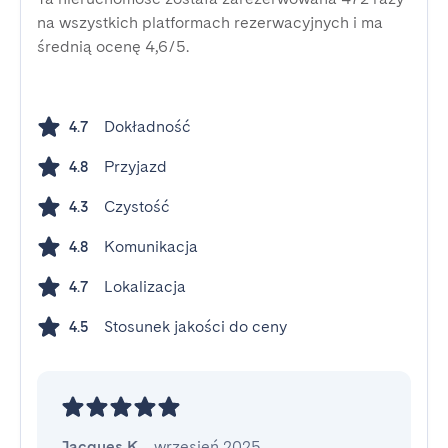
na wszystkich platformach rezerwacyjnych i ma
średnią ocenę 4,6/5.
Dokładność
4.7
Przyjazd
4.8
Czystość
4.3
Komunikacja
4.8
Lokalizacja
4.7
Stosunek jakości do ceny
4.5
Jacques K.
,
wrzesień 2025