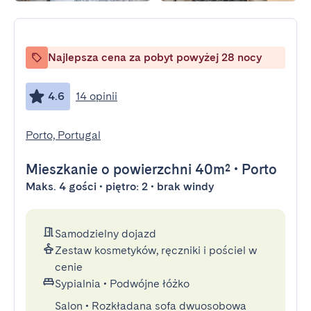
Najlepsza cena za pobyt powyżej 28 nocy
4.6
14 opinii
Porto, Portugal
Mieszkanie
o powierzchni 40m²
•
Porto
Maks. 4 gości • piętro: 2 • brak windy
Samodzielny dojazd
Zestaw kosmetyków, ręczniki i pościel w
cenie
Sypialnia
•
Podwójne łóżko
Salon
•
Rozkładana sofa dwuosobowa