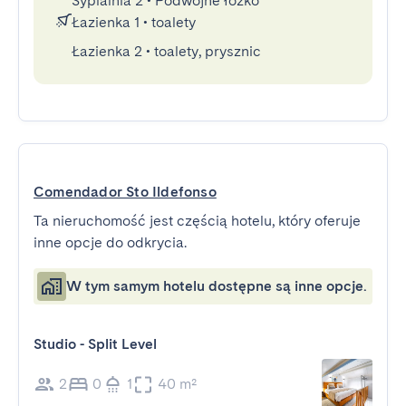
Sypialnia 2
•
Podwójne łóżko
Łazienka 1
•
toalety
Łazienka 2
•
toalety, prysznic
Comendador Sto Ildefonso
Ta nieruchomość jest częścią hotelu, który oferuje
inne opcje do odkrycia.
W tym samym hotelu dostępne są inne opcje.
Studio - Split Level
2
0
1
40 m²