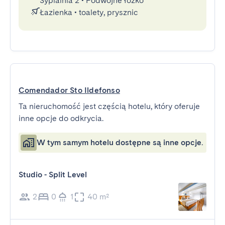
Sypialnia 2
•
Podwójne łóżko
Łazienka
•
toalety, prysznic
Comendador Sto Ildefonso
Ta nieruchomość jest częścią hotelu, który oferuje
inne opcje do odkrycia.
W tym samym hotelu dostępne są inne opcje.
Studio - Split Level
2
0
1
40 m²