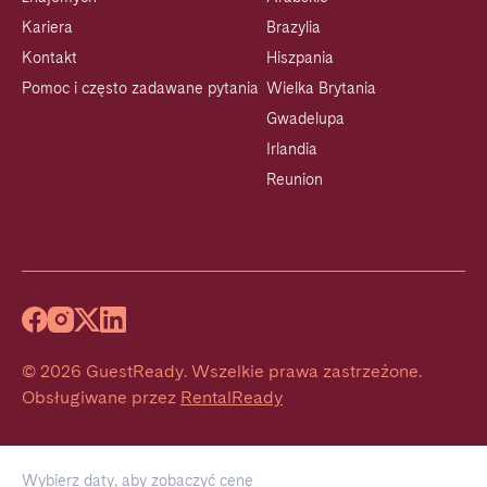
Kariera
Brazylia
Kontakt
Hiszpania
Pomoc i często zadawane pytania
Wielka Brytania
Gwadelupa
Irlandia
Reunion
©
2026
GuestReady
.
Wszelkie prawa zastrzeżone.
Obsługiwane przez
RentalReady
Wybierz daty, aby zobaczyć cenę