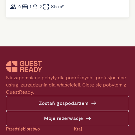
4
1
2
85 m²
Niezapomniane pobyty dla podróżnych i profesjonalne 
usługi zarządzania dla właścicieli. Ciesz się pobytem z 
GuestReady.
Zostań gospodarzem
Moje rezerwacje
Przedsiębiorstwo
Kraj