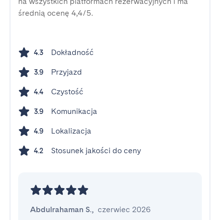
na wszystkich platformach rezerwacyjnych i ma
średnią ocenę 4,4/5.
Dokładność
4.3
Przyjazd
3.9
Czystość
4.4
Komunikacja
3.9
Lokalizacja
4.9
Stosunek jakości do ceny
4.2
Abdulrahaman S.
,
czerwiec 2026