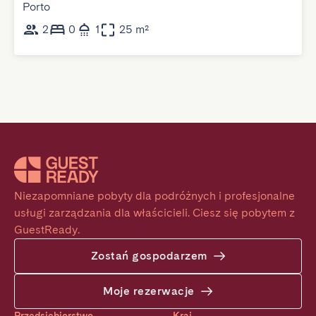
Porto
2
0
1
25 m²
Niezapomniane pobyty dla podróżnych i profesjonalne 
usługi zarządzania dla właścicieli. Ciesz się pobytem z 
GuestReady.
Zostań gospodarzem
Moje rezerwacje