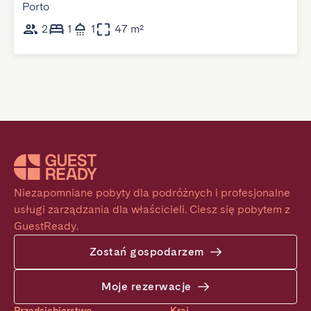
Porto
2
1
1
47 m²
Niezapomniane pobyty dla podróżnych i profesjonalne 
usługi zarządzania dla właścicieli. Ciesz się pobytem z 
GuestReady.
Zostań gospodarzem
Moje rezerwacje