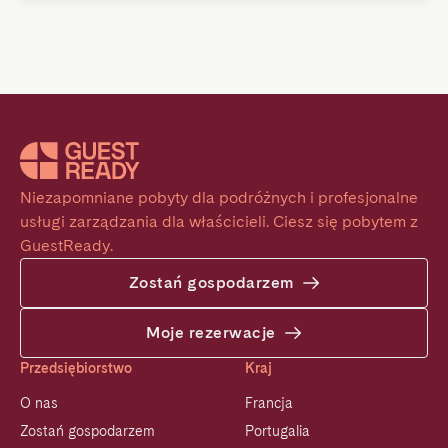
Niezapomniane pobyty dla podróżnych i profesjonalne 
usługi zarządzania dla właścicieli. Ciesz się pobytem z 
GuestReady.
Zostań gospodarzem
Moje rezerwacje
Przedsiębiorstwo
Kraj
O nas
Francja
Zostań gospodarzem
Portugalia