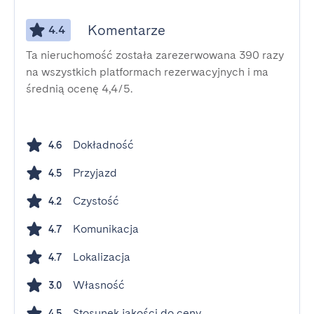
Komentarze
4.4
Ta nieruchomość została zarezerwowana 390 razy
na wszystkich platformach rezerwacyjnych i ma
średnią ocenę 4,4/5.
Dokładność
4.6
Przyjazd
4.5
Czystość
4.2
Komunikacja
4.7
Lokalizacja
4.7
Własność
3.0
Stosunek jakości do ceny
4.5