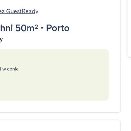
ez GuestReady
hni 50m²
•
Porto
dy
l w cenie