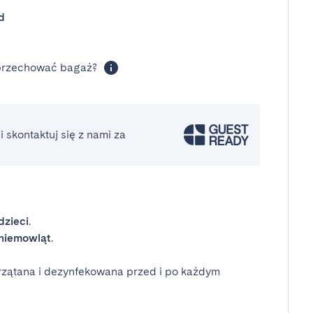
d
 przechować bagaż?
 skontaktuj się z nami za
dzieci
.
niemowląt
.
rzątana i dezynfekowana przed i po każdym