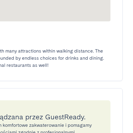
ith many attractions within walking distance. The 
rounded by endless choices for drinks and dining. 
nal restaurants as well!
ządzana przez GuestReady.
 komfortowe zakwaterowanie i pomagamy
ściami zgodnie z profesjonalnymi