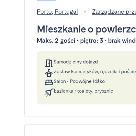
Porto, Portugal
Zarządzane prz
Mieszkanie
o powierzc
Maks. 2 gości • piętro: 3 • brak win
Samodzielny dojazd
Zestaw kosmetyków, ręczniki i poście
Salon
•
Podwójne łóżko
Łazienka
•
toalety, prysznic