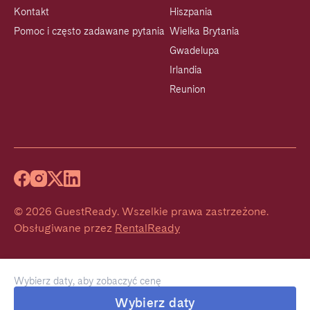
Kontakt
Hiszpania
Pomoc i często zadawane pytania
Wielka Brytania
Gwadelupa
Irlandia
Reunion
©
2026
GuestReady
.
Wszelkie prawa zastrzeżone.
Obsługiwane przez
RentalReady
Wybierz daty, aby zobaczyć cenę
Wybierz daty