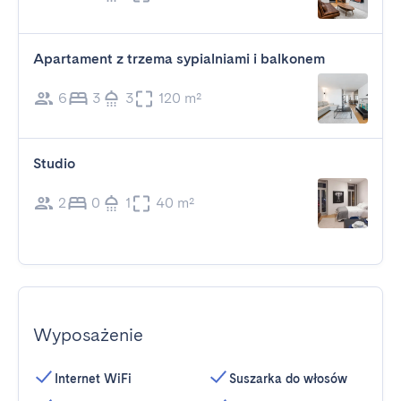
Apartament z trzema sypialniami i balkonem
6
3
3
120 m²
Studio
2
0
1
40 m²
Wyposażenie
Internet WiFi
Suszarka do włosów