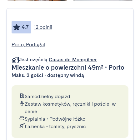
4.7
12 opinii
Porto, Portugal
Jest częścią
Casas de Mompilher
Mieszkanie
o powierzchni 49m²
•
Porto
Maks. 2 gości • dostępny windą
Samodzielny dojazd
Zestaw kosmetyków, ręczniki i pościel w
cenie
Sypialnia
•
Podwójne łóżko
Łazienka
•
toalety, prysznic