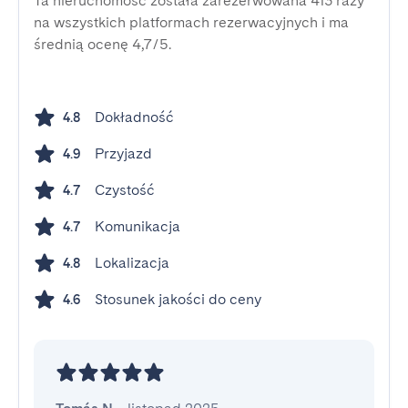
Ta nieruchomość została zarezerwowana 413 razy
na wszystkich platformach rezerwacyjnych i ma
średnią ocenę 4,7/5.
Dokładność
4.8
Przyjazd
4.9
Czystość
4.7
Komunikacja
4.7
Lokalizacja
4.8
Stosunek jakości do ceny
4.6