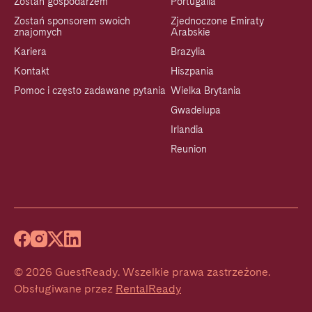
Zostań gospodarzem
Portugalia
Zostań sponsorem swoich
Zjednoczone Emiraty
znajomych
Arabskie
Kariera
Brazylia
Kontakt
Hiszpania
Pomoc i często zadawane pytania
Wielka Brytania
Gwadelupa
Irlandia
Reunion
©
2026
GuestReady
.
Wszelkie prawa zastrzeżone.
Obsługiwane przez
RentalReady