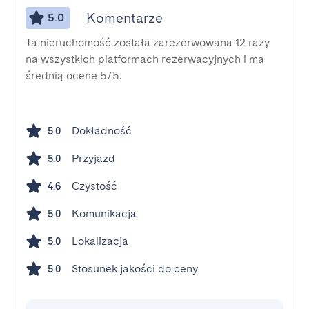
Komentarze
5.0
Ta nieruchomość została zarezerwowana 12 razy
na wszystkich platformach rezerwacyjnych i ma
średnią ocenę 5/5.
Dokładność
5.0
Przyjazd
5.0
Czystość
4.6
Komunikacja
5.0
Lokalizacja
5.0
Stosunek jakości do ceny
5.0