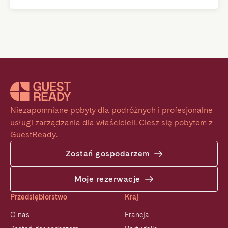
Niezapomniane pobyty dla podróżnych i profesjonalne 
usługi zarządzania dla właścicieli. Ciesz się pobytem z 
GuestReady.
Zostań gospodarzem
Moje rezerwacje
Przedsiębiorstwo
Kraj
O nas
Francja