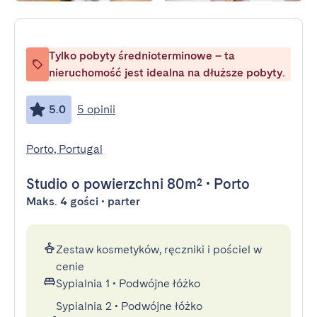
Tylko pobyty średnioterminowe – ta
nieruchomość jest idealna na dłuższe pobyty.
5.0
5 opinii
Porto, Portugal
Studio
o powierzchni 80m²
•
Porto
Maks. 4 gości • parter
Zestaw kosmetyków, ręczniki i pościel w
cenie
Sypialnia 1
•
Podwójne łóżko
Sypialnia 2
•
Podwójne łóżko